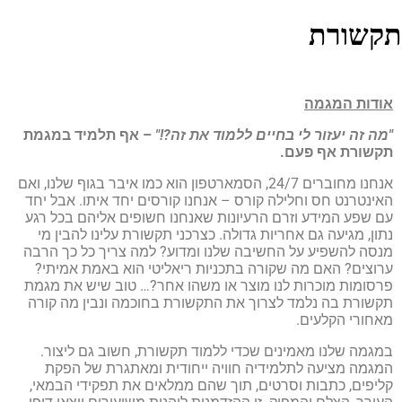
קשורת
ודות המגמה
מה זה יעזור לי בחיים ללמוד את זה?!"
– אף תלמיד במגמת
קשורת אף פעם.
אנחנו מחוברים 24/7, הסמארטפון הוא כמו איבר בגוף שלנו, ואם
אינטרנט חס וחלילה קורס – אנחנו קורסים יחד איתו. אבל יחד
ם שפע המידע וזרם הרעיונות שאנחנו חשופים אליהם בכל רגע
ון, מגיעה גם אחריות גדולה. כצרכני תקשורת עלינו להבין מי
נסה להשפיע על החשיבה שלנו ומדוע? למה צריך כל כך הרבה
רוצים? האם מה שקורה בתכניות ריאליטי הוא באמת אמיתי?
רסומות מוכרות לנו מוצר או משהו אחר?… טוב שיש את מגמת
קשורת בה נלמד לצרוך את התקשורת בחוכמה ונבין מה קורה
אחורי הקלעים.
מגמה שלנו מאמינים שכדי ללמוד תקשורת, חשוב גם ליצור.
מגמה מציעה לתלמידיה חוויה ייחודית ומאתגרת של הפקת
ליפים, כתבות וסרטים, תוך שהם ממלאים את תפקידי הבמאי,