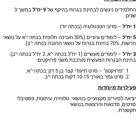
תלמידים ניגשים לבחינת בגרות בהיקף של
9 יח"ל
במשך 3
נים.
ל
– מדעי הטכנולוגיה (בכתה יוד).
ל
– לימודים עיוניים (30% הערכה חלופית בכתה י"א על נושאי
70% בחינת בגרות על נושאי החובה בכתה י"ב).
ל
– לימודים מעשיים (1 יח"ל בכתה י"א, 2 יח"ל בכתה י"ב).
חינת הבגרות המעשית מורכבת משני פרויקטים:
"פרויקטון" – סרט תיעודי קצר בן 5 דק' בכתה י"א.
סרט גמר באורך 10-15 דקות בכתה י"ב.
עילויות מיוחדות
יאה לסיורים מקצועיים בנושאי: טלוויזיה, עיתונות, פסטיבלי
רטים, סדנאות והרצאות בנושאי
קשורת.