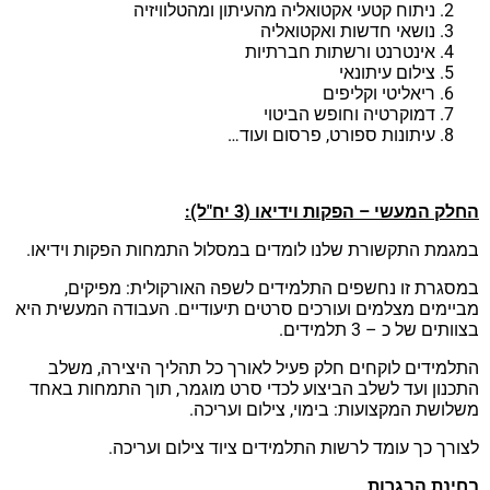
ניתוח קטעי אקטואליה מהעיתון ומהטלוויזיה
נושאי חדשות ואקטואליה
אינטרנט ורשתות חברתיות
צילום עיתונאי
ריאליטי וקליפים
דמוקרטיה וחופש הביטוי
עיתונות ספורט, פרסום ועוד…
לק המעשי – הפקות וידיאו (3 יח"ל):
מגמת התקשורת שלנו לומדים במסלול התמחות הפקות וידיאו.
מסגרת זו נחשפים התלמידים לשפה האורקולית: מפיקים,
ביימים מצלמים ועורכים סרטים תיעודיים. העבודה המעשית היא
וותים של כ – 3 תלמידים.
תלמידים לוקחים חלק פעיל לאורך כל תהליך היצירה, משלב
תכנון ועד לשלב הביצוע לכדי סרט מוגמר, תוך התמחות באחד
שלושת המקצועות: בימוי, צילום ועריכה.
צורך כך עומד לרשות התלמידים ציוד צילום ועריכה.
חינת הבגרות