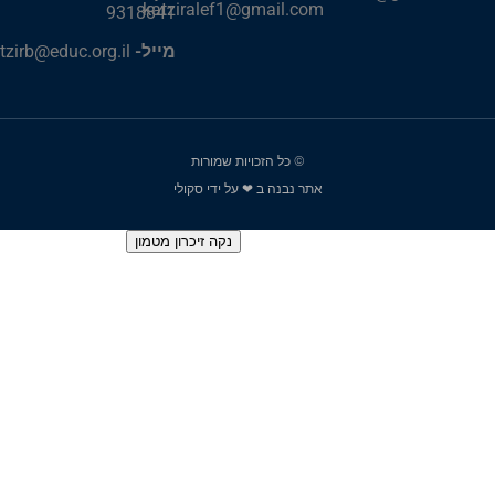
katziralef1@gmail.com
9318841
מייל-
katzirb@educ.org.il
© כל הזכויות שמורות
אתר נבנה ב ❤ על ידי סקולי
הגדרות כלליות
כניסה למערכת
נקה זיכרון מטמון